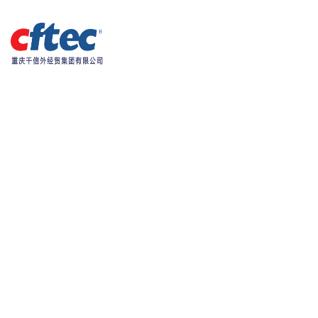
韦德网站官方入口
无相关数据！ 无相关数据！
WALK INTO HTW
企业宣传
服务热线：
023-67640220
目今位置：
首页
>
走进韦德网站官方入口
>
企业宣传
>
宣传册