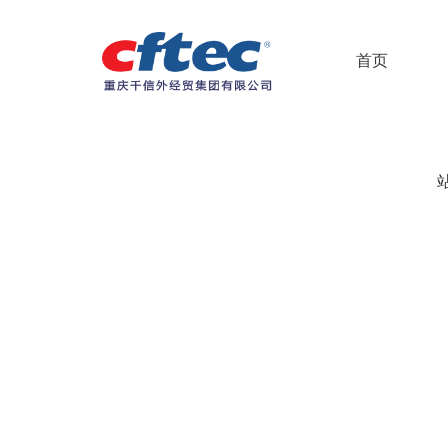
韦德网站官方入口
首页
无相关数据！ 无相关
CORE BUSINESS
焦点营业
韦
服务热线：
023-67640220
目今位置：
首页
>
焦点营业
>
物流口岸