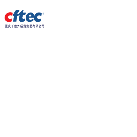
韦德网站官方入口
无相关数据！ 无相关数据！
NEWS CENTER
韦德网站官方入口党建
服务热线：
023-67640220
目今位置：
首页
>
走进韦德网站官方入口
>
韦德网站官方入口党建
>